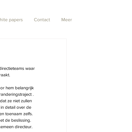
hite papers
Contact
Meer
irectieteams waar 
raakt.
voor hem belangrijk 
anderingstraject . 
dat ze niet zullen 
in detail over de 
en toenaam zelfs.  
et de beslissing. 
gemeen directeur. 