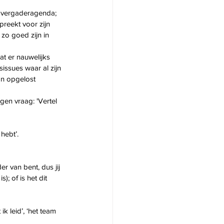
e vergaderagenda; 
reekt voor zijn 
zo goed zijn in 
t er nauwelijks 
issues waar al zijn 
an opgelost 
gen vraag: 'Vertel 
hebt’. 
r van bent, dus jij 
; of is het dit 
k leid’, ‘het team 