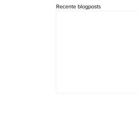
Recente blogposts
Claridad
Trolieberg 107
3010 Leuven