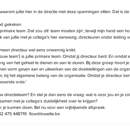
s waarom jullie hier in de directie met deze spanningen zitten. Dat is 
 
nd gekeken. 
 primaire team. Dat zou 
dit
  team moeten zijn', terwijl mijn hand een ho
 van jullie met je collega’s hier aanwezig, directeuren onder leiding v
gemeen directeur wel eens onwennig knikt. 
‘jouw team’) is jullie primaire team. Omdat jij directeur bent. En omdat 
ng van het geheel te dienen en aan te sturen. Bij deze groep hoort je 
men vorm geven aan en uitwerken van de doelstellingen van de organis
jn, bij het algemene belang van de organisatie. Omdat je directeur ben
assende orde.'
w directieteam? En stel je dan eens de vraag: wat is voor jou en je col
amen met je collega's duidelijkheid over te krijgen?
 je kunnen doen. Bel nu voor een vrijblijvende afspraak. 
+32 475 448719  flow@lowette.be 