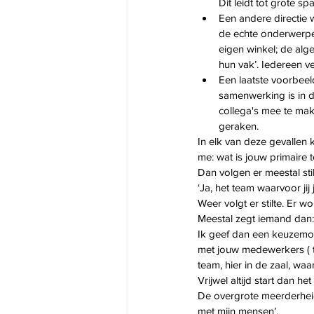
Dit leidt tot grote sp
Een andere directie 
de echte onderwerpe
eigen winkel; de alge
hun vak’. Iedereen ve
Een laatste voorbee
samenwerking is in de
collega's mee te mak
geraken.
In elk van deze gevallen k
me: wat is jouw primaire 
Dan volgen er meestal sti
‘Ja, het team waarvoor jij
Weer volgt er stilte. Er w
Meestal zegt iemand dan: '
Ik geef dan een keuzemogel
met jouw medewerkers ( te
team, hier in de zaal, waar 
Vrijwel altijd start dan he
De overgrote meerderheid 
met mijn mensen’.