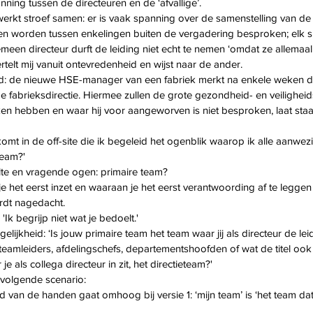
anning tussen de directeuren en de ‘afvallige’.
werkt stroef samen: er is vaak spanning over de samenstelling van d
n worden tussen enkelingen buiten de vergadering besproken; elk sp
meen directeur durft de leiding niet echt te nemen ‘omdat ze allemaal 
rtelt mij vanuit ontevredenheid en wijst naar de ander.
ld: de nieuwe HSE-manager van een fabriek merkt na enkele weken da
 fabrieksdirectie. Hiermee zullen de grote gezondheid- en veiligheids
en hebben en waar hij voor aangeworven is niet besproken, laat sta
omt in de off-site die ik begeleid het ogenblik waarop ik alle aanwezi
team?'
lte en vragende ogen: primaire team? 
 je het eerst inzet en waaraan je het eerst verantwoording af te leggen 
ordt nagedacht.
Ik begrijp niet wat je bedoelt.' 
ijkheid: ‘Is jouw primaire team het team waar jij als directeur de leide
amleiders, afdelingschefs, departementshoofden of wat de titel ook is)
je als collega directeur in zit, het directieteam?' 
t volgende scenario: 
van de handen gaat omhoog bij versie 1: ‘mijn team’ is ‘het team dat i