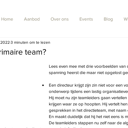
Home
Aanbod
Over ons
Events
Blog
W
 2022
3 minuten om te lezen
rimaire team?
Lees even mee met drie voorbeelden van d
spanning heerst die maar niet opgelost ge
Een directeur krijgt zijn zin niet voor een 
onderwerp tijdens een lastig organisatiever
Hij moet nu zijn teamleiders gaan vertellen 
krijgen waar ze op hoopten. Hij vertelt hen 
gesprekken in het directieteam, met naam 
En maakt duidelijk dat hij het niet eens is m
De teamleiders stappen nu zelf naar de al