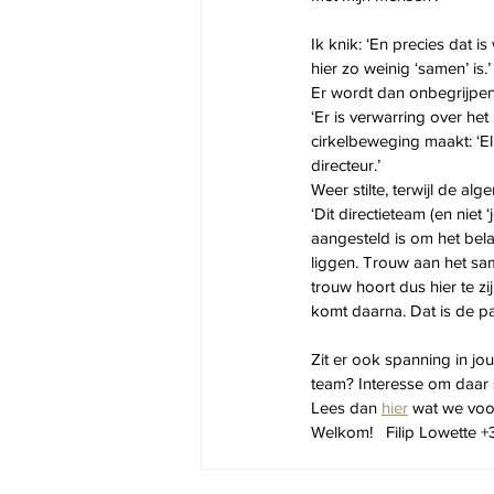
Ik knik: ‘En precies dat i
hier zo weinig ‘samen’ is.’
Er wordt dan onbegrijpe
‘Er is verwarring over het
cirkelbeweging maakt: ‘Elk
directeur.’
Weer stilte, terwijl de al
‘Dit directieteam (en niet 
aangesteld is om het bela
liggen. Trouw aan het sa
trouw hoort dus hier te zi
komt daarna. Dat is de p
Zit er ook spanning in jou
team? Interesse om daar s
Lees dan 
hier
 wat we voor
Welkom!   Filip Lowette 