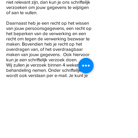
niet relevant zijn, dan kun je ons schriftelijk
verzoeken om jouw gegevens te wijzigen
of aan te vullen.
Daarnaast heb je een recht op het wissen
van jouw persoonsgegevens, een recht op
het beperken van de verwerking en een
recht om tegen de verwerking bezwaar te
maken. Bovendien heb je recht op het
overdragen van, of het overdraagbaar
maken van jouw gegevens. Ook hiervoor
kun je een schriftelijk verzoek doen.
Wij zullen je verzoek binnen 4 weken in
behandeling nemen. Onder schriftelijk
wordt ook verstaan per e-mail. Je kunt je
verzoek aan ons e-mailen via of via de link
onderaan in elke nieuwsbrief.
Wijzigingen
Wij behouden te allen tijde het recht ons
privacy beleid te wijzigen.
De wijzigingen treden in werking op het
aangekondigde tijdstip van
inwerkingtreding.
Contactgegevens