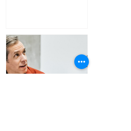
manier, leren vanuit...
Filip Lowette
10 mei 2022
Vier lagen van gesprek en
contact