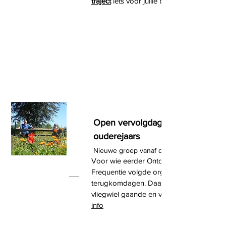
traject
iets voor jullie beide!
Open vervolgdagen voor
ouderejaars
Nieuwe groep vanaf december 2025-26
Voor wie eerder Ontdek je Eigen
Frequentie volgde organiseren we weer
terugkomdagen. Daarmee houd je het
vliegwiel gaande en voed je je groei.
info