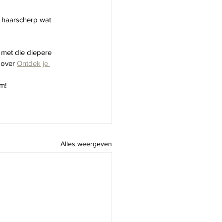
t haarscherp wat 
 met die diepere 
 over 
Ontdek je 
m! 
Alles weergeven