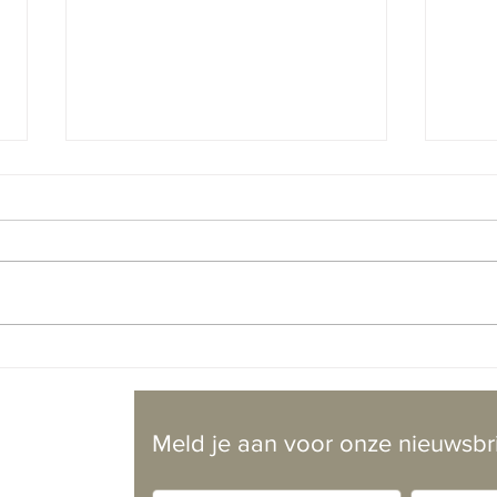
Mét elkaar spreken, niet meer
Orga
òver elkaar
verlo
ontw
Meld je aan voor onze nieuwsbr