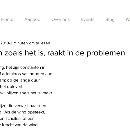
Home
Aanbod
Over ons
Events
Blog
W
 2018
2 minuten om te lezen
n zoals het is, raakt in de problemen
, het zijn constanten in 
 of ademloos vasthouden aan 
naam: op de lange duur 
et oplevert.
il blijven zoals het is, raakt 
jze die verwijst naar een 
 ‘Als de wind opsteekt, 
n schuilen, of een 
kracht van de wind 