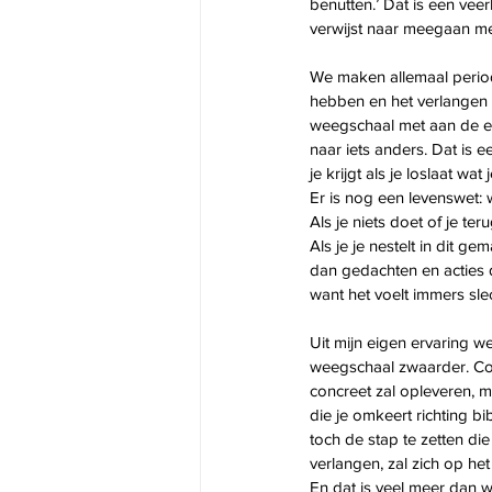
benutten.’ Dat is een veer
verwijst naar meegaan me
We maken allemaal perio
hebben en het verlangen 
weegschaal met aan de en
naar iets anders. Dat is e
je krijgt als je loslaat wat 
Er is nog een levenswet: 
Als je niets doet of je te
Als je je nestelt in dit 
dan gedachten en acties di
want het voelt immers sle
Uit mijn eigen ervaring w
weegschaal zwaarder. Cont
concreet zal opleveren, m
die je omkeert richting b
toch de stap te zetten die 
verlangen, zal zich op he
En dat is veel meer dan w