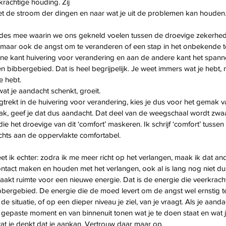
krachtige houding. Zij 
t de stroom der dingen en naar wat je uit de problemen kan houden
des mee waarin we ons gekneld voelen tussen de droevige zekerhed
maar ook de angst om te veranderen of een stap in het onbekende te 
e kant huivering voor verandering en aan de andere kant het spann
en bibbergebied. Dat is heel begrijpelijk. Je weet immers wat je hebt,
je hebt.
wat je aandacht schenkt, groeit.
rugtrekt in de huivering voor verandering, kies je dus voor het gemak 
gemak, geef je dat dus aandacht. Dat deel van de weegschaal wordt zwa
e het droevige van dit ‘comfort’ maskeren. Ik schrijf ‘comfort’ tussen
chts aan de oppervlakte comfortabel.  
eet ik echter: zodra ik me meer richt op het verlangen, maak ik dat an
act maken en houden met het verlangen, ook al is lang nog niet duid
aakt ruimte voor een nieuwe energie. Dat is de energie die veerkracht
ibbergebied. De energie die de moed levert om de angst wel ernstig 
de situatie, of op een dieper niveau je ziel, van je vraagt. Als je aanda
t gepaste moment en van binnenuit tonen wat je te doen staat en wat 
at je denkt dat je aankan. Vertrouw daar maar op.