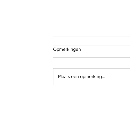
Opmerkingen
Plaats een opmerking...
Doorzie je eigen verhalen
Claridad
Trolieberg 107