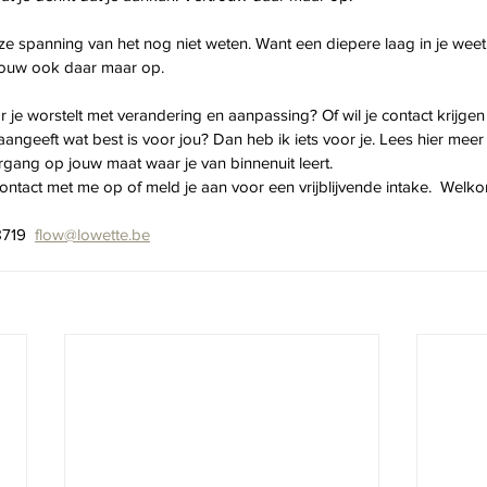
eze spanning van het nog niet weten. Want een diepere laag in je wee
trouw ook daar maar op.
ar je worstelt met verandering en aanpassing? Of wil je contact krijgen
aangeeft wat best is voor jou? Dan heb ik iets voor je. Lees hier meer
ergang op jouw maat waar je van binnenuit leert.
ntact met me op of meld je aan voor een vrijblijvende intake.  Welko
719  
flow@lowette.be