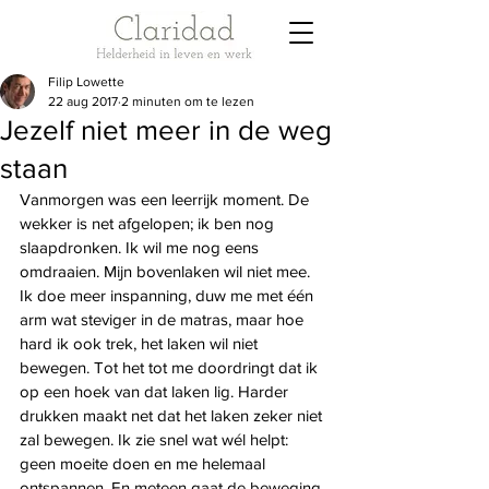
Filip Lowette
22 aug 2017
2 minuten om te lezen
Jezelf niet meer in de weg
staan
Vanmorgen was een leerrijk moment. De 
wekker is net afgelopen; ik ben nog 
slaapdronken. Ik wil me nog eens 
omdraaien. Mijn bovenlaken wil niet mee. 
Ik doe meer inspanning, duw me met één 
arm wat steviger in de matras, maar hoe 
hard ik ook trek, het laken wil niet 
bewegen. Tot het tot me doordringt dat ik 
op een hoek van dat laken lig. Harder 
drukken maakt net dat het laken zeker niet 
zal bewegen. Ik zie snel wat wél helpt: 
geen moeite doen en me helemaal 
ontspannen. En meteen gaat de beweging 