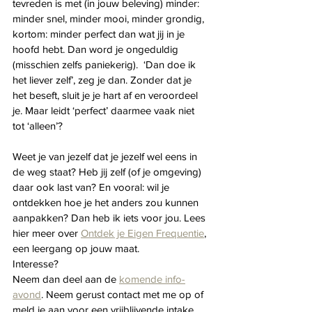
tevreden is met (in jouw beleving) minder: 
minder snel, minder mooi, minder grondig, 
kortom: minder perfect dan wat jij in je 
hoofd hebt. Dan word je ongeduldig 
(misschien zelfs paniekerig).  ‘Dan doe ik 
het liever zelf’, zeg je dan. Zonder dat je 
het beseft, sluit je je hart af en veroordeel 
je. Maar leidt ‘perfect’ daarmee vaak niet 
tot ‘alleen’?
Weet je van jezelf dat je jezelf wel eens in 
de weg staat? Heb jij zelf (of je omgeving) 
daar ook last van? En vooral: wil je 
ontdekken hoe je het anders zou kunnen 
aanpakken? Dan heb ik iets voor jou. Lees 
hier meer over 
Ontdek je Eigen Frequentie
, 
een leergang op jouw maat.
Interesse? 
Neem dan deel aan de 
komende info-
avond
. Neem gerust contact met me op of 
meld je aan voor een vrijblijvende intake. 