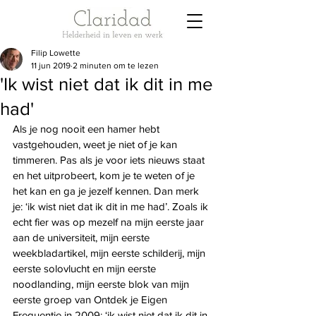
Filip Lowette
11 jun 2019
2 minuten om te lezen
'Ik wist niet dat ik dit in me
had'
Als je nog nooit een hamer hebt 
vastgehouden, weet je niet of je kan 
timmeren. Pas als je voor iets nieuws staat 
en het uitprobeert, kom je te weten of je 
het kan en ga je jezelf kennen. Dan merk 
je: ‘ik wist niet dat ik dit in me had’. Zoals ik 
echt fier was op mezelf na mijn eerste jaar 
aan de universiteit, mijn eerste 
weekbladartikel, mijn eerste schilderij, mijn 
eerste solovlucht en mijn eerste 
noodlanding, mijn eerste blok van mijn 
eerste groep van Ontdek je Eigen 
Frequentie in 2009: ‘ik wist niet dat ik dit in 