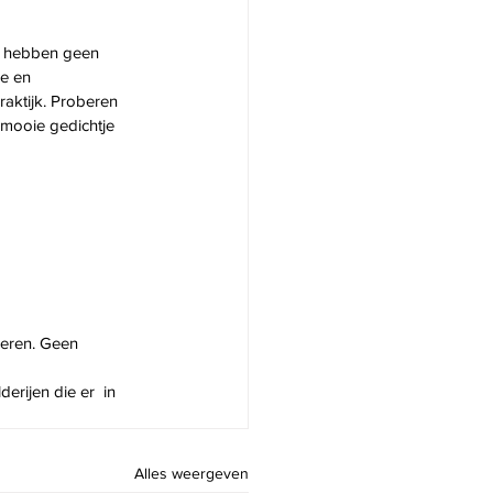
We hebben geen 
e en 
aktijk. Proberen 
mooie gedichtje 
leren. Geen 
rijen die er  in 
Alles weergeven