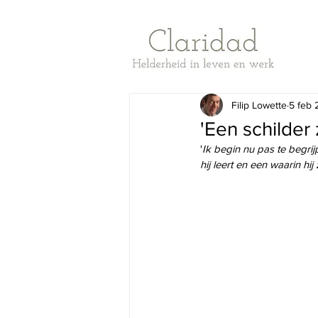
Filip Lowette
5 feb 
'Een schilde
'
Ik begin nu pas te begrij
hij leert en een waarin hij 