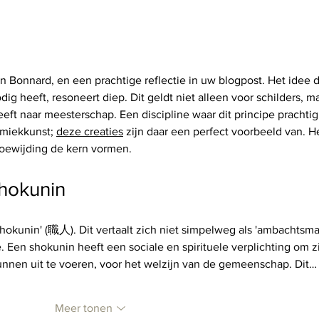
Mét elkaar spreken, niet meer
Orga
òver elkaar
verlo
ontw
 Bonnard, en een prachtige reflectie in uw blogpost. Het idee d
g heeft, resoneert diep. Dit geldt niet alleen voor schilders, ma
eft naar meesterschap. Een discipline waar dit principe prachtig
amiekkunst; 
deze creaties
 zijn daar een perfect voorbeeld van. H
toewijding de kern vormen.
hokunin
hokunin' (職人). Dit vertaalt zich niet simpelweg als 'ambachtsman
. Een shokunin heeft een sociale en spirituele verplichting om zi
 kunnen uit te voeren, voor het welzijn van de gemeenschap. Dit…
Meer tonen