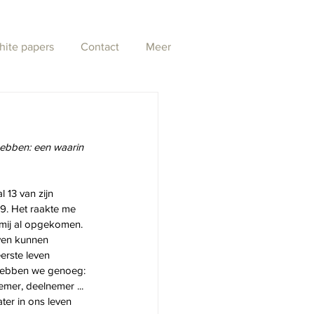
hite papers
Contact
Meer
hebben: een waarin 
 13 van zijn  
19. Het raakte me 
 mij al opgekomen. 
ven kunnen 
erste leven 
 hebben we genoeg: 
emer, deelnemer ... 
ter in ons leven 