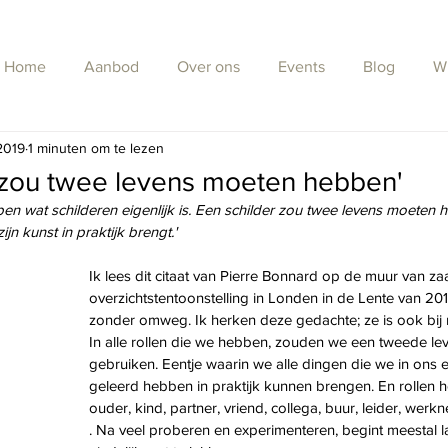
Home
Aanbod
Over ons
Events
Blog
W
2019
1 minuten om te lezen
r zou twee levens moeten hebben'
pen wat schilderen eigenlijk is. Een schilder zou twee levens moeten 
zijn kunst in praktijk brengt.' 
Ik lees dit citaat van Pierre Bonnard op de muur van zaal
overzichtstentoonstelling in Londen in de Lente van 20
zonder omweg. Ik herken deze gedachte; ze is ook bij
In alle rollen die we hebben, zouden we een tweede le
gebruiken. Eentje waarin we alle dingen die we in ons e
geleerd hebben in praktijk kunnen brengen. En rollen
ouder, kind, partner, vriend, collega, buur, leider, werkn
. Na veel proberen en experimenteren, begint meestal la