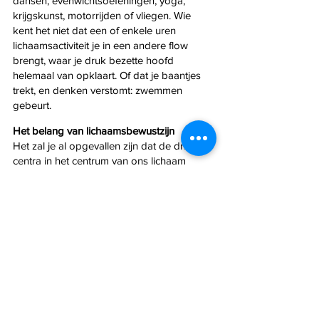
dansen, evenwichtsoefeningen, yoga, 
krijgskunst, motorrijden of vliegen. Wie 
kent het niet dat een of enkele uren 
lichaamsactiviteit je in een andere flow 
brengt, waar je druk bezette hoofd 
helemaal van opklaart. Of dat je baantjes 
trekt, en denken verstomt: zwemmen 
gebeurt.
Het belang van lichaamsbewustzijn
Het zal je al opgevallen zijn dat de drie 
centra in het centrum van ons lichaam 
liggen. En dat de bovenstaande adviezen 
om je denk-, voel- en doe-vaardigheden te 
vergroten starten vanuit het lichaam. Je 
lichaamsbewustzijn is nodig om je 
ondergesneeuwde deel van intelligentie te 
ontwikkelen. En omgekeerd: je 
lichaamsbewustzijn zal stevig toenemen 
wanneer je deze drie centra meer 
evenwichtig ontwikkeld zijn en je hun de 
kwaliteiten bewuster kan inzetten. Dan 